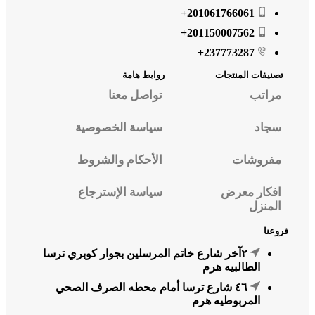
201061766061+
201150007562+
237773287+
تصنيفات المنتجات
روابط هامة
مراتب
تواصل معنا
أضف الى المفضلة
سجاد
سياسة الخصوصية
مفروشات
الأحكام والشروط
افكار معرض
سياسة الإسترجاع
المنزل
فروعنا
٢آخر شارع خاتم المرسلين بجوار كوبري ترسا
الطالبيه هرم
٤٦ شارع ترسا أمام محطه الصرف الصحي
المربوطيه هرم