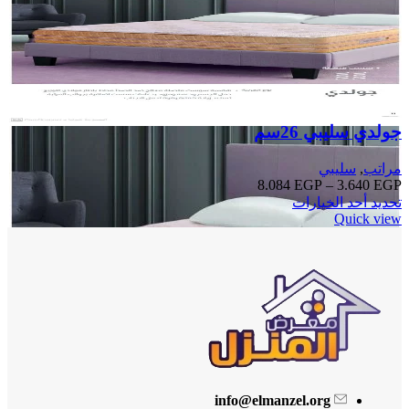
جولدي سليبي 26سم
مراتب
,
سليبي
8.084
EGP
–
3.640
EGP
تحديد أحد الخيارات
Quick view
info@elmanzel.org