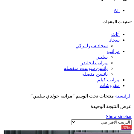
All
تصنيفات المنتجات
أثاث
سجاد
سجاد سيرا تركي
مراتب
سليبي
مراتب انجلندر
يانسن سوست منفصله
يانسن متصله
مراتب كيلم
مفروشات
الرئيسية
منتجات تحت الوسم “مراتبه جولدي سليبي”
عرض النتيجة الوحيدة
Show sidebar
-20%