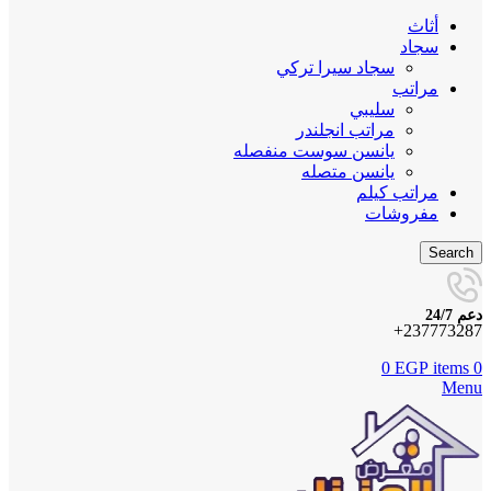
أثاث
سجاد
سجاد سيرا تركي
مراتب
سليبي
مراتب انجلندر
يانسن سوست منفصله
يانسن متصله
مراتب كيلم
مفروشات
Search
دعم 24/7
237773287+
0
EGP
items
0
Menu