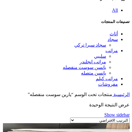
All
تصنيفات المنتجات
أثاث
سجاد
سجاد سيرا تركي
مراتب
سليبي
مراتب انجلندر
يانسن سوست منفصله
يانسن متصله
مراتب كيلم
مفروشات
الرئيسية
منتجات تحت الوسم “يارين سوست منفصله”
عرض النتيجة الوحيدة
Show sidebar