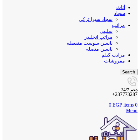
أثاث
سجاد
سجاد سيرا تركي
مراتب
سليبي
مراتب انجلندر
يانسن سوست منفصله
يانسن متصله
مراتب كيلم
مفروشات
Search
دعم 24/7
237773287+
0
EGP
items
0
Menu