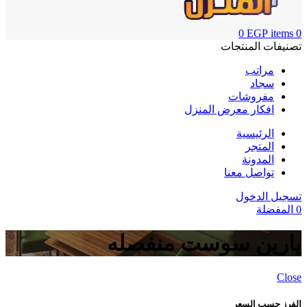
0
EGP
items
0
تصنيفات المنتجات
مراتب
سجاد
مفروشات
افكار معرض المنزل
الرئيسية
المتجر
المدونة
تواصل معنا
تسجيل الدخول
0
المفضلة
يارين سوست منفصله
Close
الفرز حسب السعر