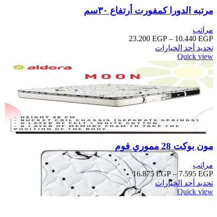
مرتبه الدورا كمفورت أرتفاع ٣٠سم
مراتب
23.200
EGP
–
10.440
EGP
تحديد أحد الخيارات
Quick view
أضف الى المفضلة
مون بوكت 28 مموري فوم
مراتب
16.875
EGP
–
7.595
EGP
تحديد أحد الخيارات
Quick view
أضف الى المفضلة