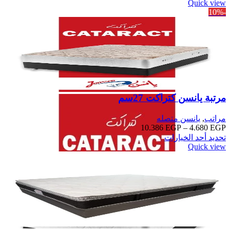
Quick view
-10%
مرتبة يانسن كتراكت 27سم
مراتب
,
يانسن متصله
10.386
EGP
–
4.680
EGP
تحديد أحد الخيارات
Quick view