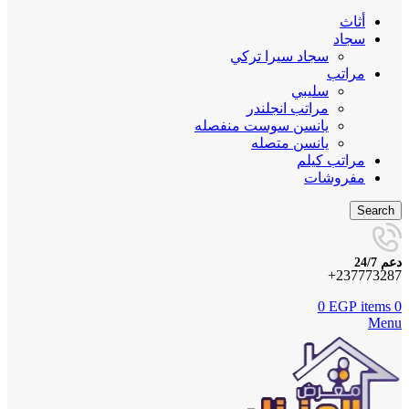
أثاث
سجاد
سجاد سيرا تركي
مراتب
سليبي
مراتب انجلندر
يانسن سوست منفصله
يانسن متصله
مراتب كيلم
مفروشات
Search
دعم 24/7
237773287+
0
EGP
items
0
Menu