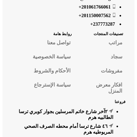
201061766061+
201150007562+
237773287+
أضف الى المفضلة
تصنيفات المنتجات
روابط هامة
مراتب
تواصل معنا
سجاد
سياسة الخصوصية
مفروشات
الأحكام والشروط
افكار معرض
سياسة الإسترجاع
المنزل
فروعنا
٢آخر شارع خاتم المرسلين بجوار كوبري ترسا
الطالبيه هرم
٤٦ شارع ترسا أمام محطه الصرف الصحي
المربوطيه هرم