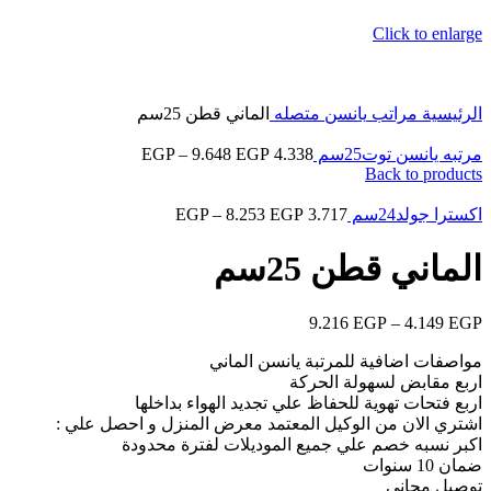
Click to enlarge
الرئيسية
مراتب
يانسن متصله
الماني قطن 25سم
مرتبه يانسن توت25سم
4.338
EGP
9.648
–
EGP
Back to products
اكسترا جولد24سم
3.717
EGP
8.253
–
EGP
الماني قطن 25سم
9.216
EGP
–
4.149
EGP
مواصفات اضافية للمرتبة يانسن الماني
اربع مقابض لسهولة الحركة
اربع فتحات تهوية للحفاظ علي تجديد الهواء بداخلها
اشتري الان من الوكيل المعتمد معرض المنزل و احصل علي :
اكبر نسبه خصم علي جميع الموديلات لفترة محدودة
ضمان 10 سنوات
توصيل مجاني