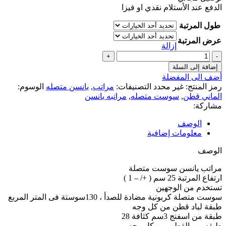
الدفع عند الأستلام نقدي او فيزا
طول المرتبة
عرض المرتبة
إزالة
إضافة إلى السلة
أضف الى المفضلة
رمز المنتج:
غير محدد
التصنيفات:
مراتب
,
يانسن متصله
الوسوم:
الماني قطن
,
سوست متصله
,
مراتبه يانسن
مشاركة:
الوصف
معلومات إضافية
الوصف
مراتب يانسن سوست متصلة
ارتفاع المرتبة 25 سم ( +/ – 1 )
تستخدم من الوجهين
سوست متصلة كربونية مضادة للصدأ ، 130سوستة فى المتر المربع
طبقة لباد قطن من كل وجه
طبقة من اسفنج 3سم كثافة 28
طبقه من القطن من كل وجه