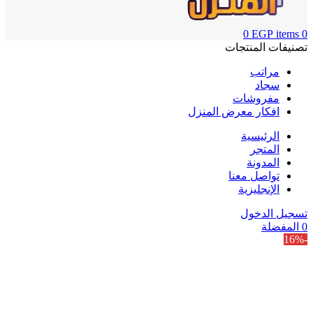
0
EGP
items
0
تصنيفات المنتجات
مراتب
سجاد
مفروشات
افكار معرض المنزل
الرئيسية
المتجر
المدونة
تواصل معنا
الإنجليزية
تسجيل الدخول
0
المفضلة
-16%