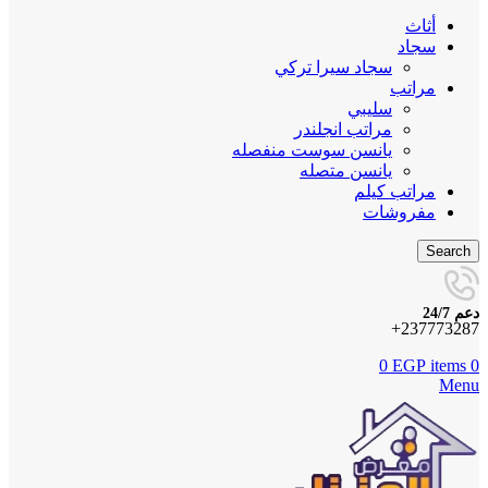
أثاث
سجاد
سجاد سيرا تركي
مراتب
سليبي
مراتب انجلندر
يانسن سوست منفصله
يانسن متصله
مراتب كيلم
مفروشات
Search
دعم 24/7
237773287+
0
EGP
items
0
Menu