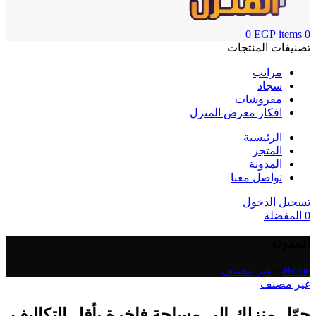
0
EGP
items
0
تصنيفات المنتجات
مراتب
سجاد
مفروشات
افكار معرض المنزل
الرئيسية
المتجر
المدونة
تواصل معنا
تسجيل الدخول
0
المفضلة
المدونة
Home
»
غير مصنف
»
غير مصنف
حوّل منزلك إلى مساحة فاخرة بأقل التكاليف