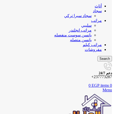
أثاث
سجاد
سجاد سيرا تركي
مراتب
سليبي
مراتب انجلندر
يانسن سوست منفصله
يانسن متصله
مراتب كيلم
مفروشات
Search
دعم 24/7
237773287+
0
EGP
items
0
Menu