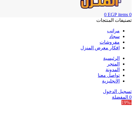
0
EGP
items
0
تصنيفات المنتجات
مراتب
سجاد
مفروشات
افكار معرض المنزل
الرئيسية
المتجر
المدونة
تواصل معنا
الإنجليزية
تسجيل الدخول
0
المفضلة
-19%